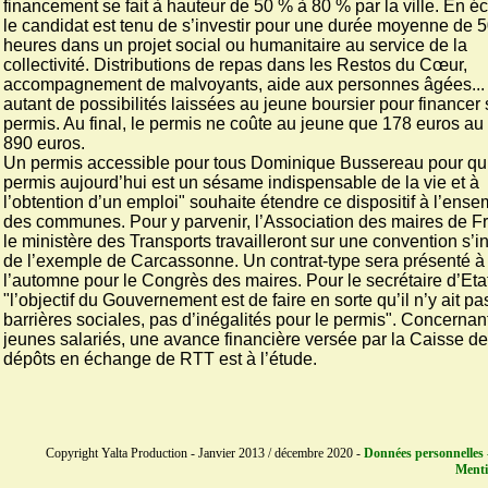
financement se fait à hauteur de 50 % à 80 % par la ville. En é
le candidat est tenu de s’investir pour une durée moyenne de 
heures dans un projet social ou humanitaire au service de la
collectivité. Distributions de repas dans les Restos du Cœur,
accompagnement de malvoyants, aide aux personnes âgées...
autant de possibilités laissées au jeune boursier pour financer
permis. Au final, le permis ne coûte au jeune que 178 euros au 
890 euros.
Un permis accessible pour tous Dominique Bussereau pour qui
permis aujourd’hui est un sésame indispensable de la vie et à
l’obtention d’un emploi" souhaite étendre ce dispositif à l’ens
des communes. Pour y parvenir, l’Association des maires de F
le ministère des Transports travailleront sur une convention s’i
de l’exemple de Carcassonne. Un contrat-type sera présenté à
l’automne pour le Congrès des maires. Pour le secrétaire d’Etat
"l’objectif du Gouvernement est de faire en sorte qu’il n’y ait pa
barrières sociales, pas d’inégalités pour le permis". Concernan
jeunes salariés, une avance financière versée par la Caisse d
dépôts en échange de RTT est à l’étude.
Copyright Yalta Production - Janvier 2013 / décembre 2020 -
Données personnelles 
Menti