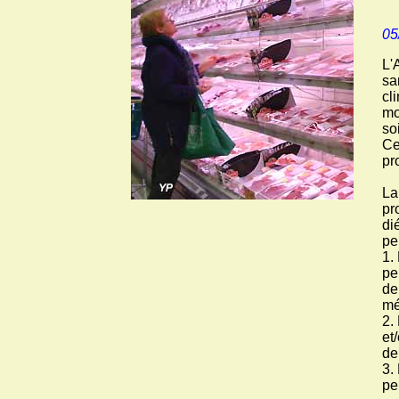
05
L'
sa
cl
mo
so
Ce
pr
La
pr
di
pe
1.
pe
de
mé
2.
et
de
3.
pe