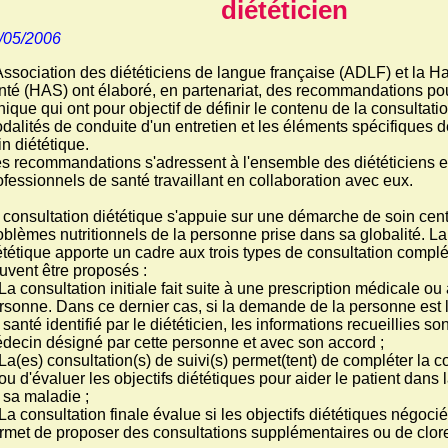
diététicien
/05/2006
Association des diététiciens de langue française (ADLF) et la Ha
nté (HAS) ont élaboré, en partenariat, des recommandations pou
inique qui ont pour objectif de définir le contenu de la consultatio
dalités de conduite d'un entretien et les éléments spécifiques 
in diététique.
s recommandations s'adressent à l'ensemble des diététiciens et
ofessionnels de santé travaillant en collaboration avec eux.
 consultation diététique s'appuie sur une démarche de soin cent
oblèmes nutritionnels de la personne prise dans sa globalité. 
ététique apporte un cadre aux trois types de consultation compl
uvent être proposés :
 La consultation initiale fait suite à une prescription médicale 
rsonne. Dans ce dernier cas, si la demande de la personne est 
 santé identifié par le diététicien, les informations recueillies s
decin désigné par cette personne et avec son accord ;
 La(es) consultation(s) de suivi(s) permet(tent) de compléter la co
/ou d'évaluer les objectifs diététiques pour aider le patient dans
 sa maladie ;
 La consultation finale évalue si les objectifs diététiques négociés
rmet de proposer des consultations supplémentaires ou de clor