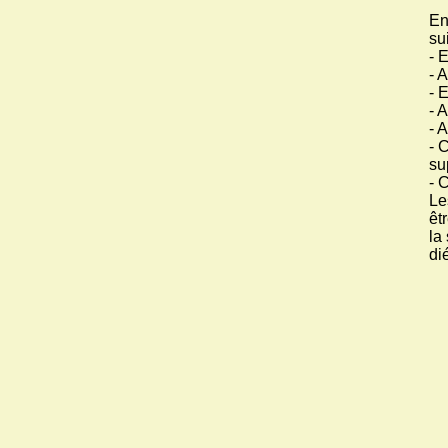
En
su
- 
- 
- 
- 
- 
- 
su
- 
Le
êt
la
di