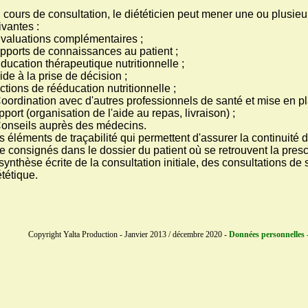
 cours de consultation, le diététicien peut mener une ou plusieu
ivantes :
Evaluations complémentaires ;
Apports de connaissances au patient ;
Education thérapeutique nutritionnelle ;
Aide à la prise de décision ;
Actions de rééducation nutritionnelle ;
Coordination avec d'autres professionnels de santé et mise en p
pport (organisation de l'aide au repas, livraison) ;
Conseils auprès des médecins.
s éléments de traçabilité qui permettent d'assurer la continuité 
re consignés dans le dossier du patient où se retrouvent la presc
 synthèse écrite de la consultation initiale, des consultations de s
ététique.
Copyright Yalta Production - Janvier 2013 / décembre 2020 -
Données personnelles -