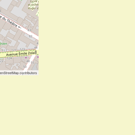
enStreetMap contributors