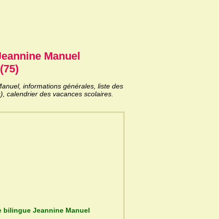
 Jeannine Manuel
(75)
anuel, informations générales, liste des
), calendrier des vacances scolaires.
 de l'Ecole active bilingue Jeannine Manuel