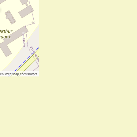
enStreetMap contributors