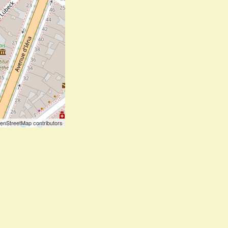
enStreetMap contributors