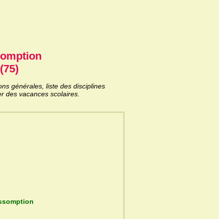
somption
(75)
s générales, liste des disciplines
er des vacances scolaires.
ycée de l'Assomption