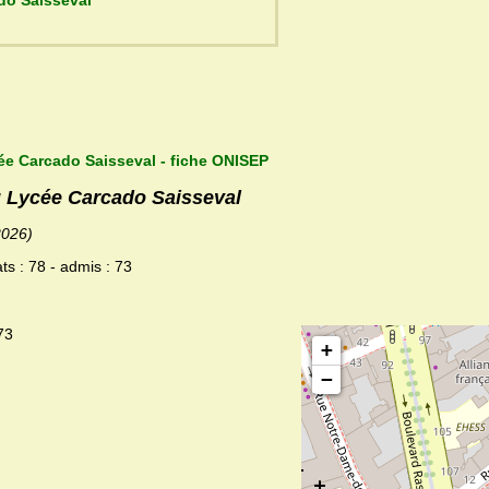
Lycée Carcado Saisseval
ée Carcado Saisseval - fiche ONISEP
u Lycée Carcado Saisseval
2026)
ts : 78 - admis : 73
73
+
−