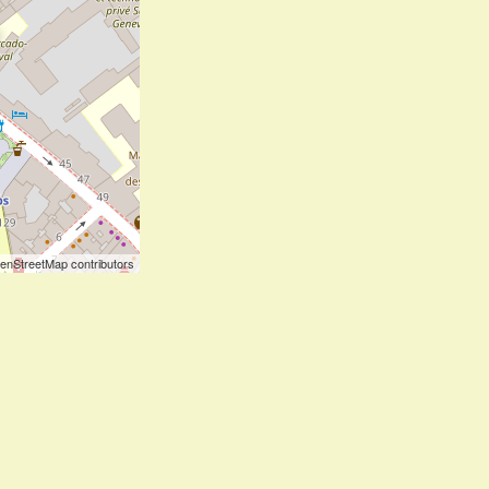
enStreetMap contributors