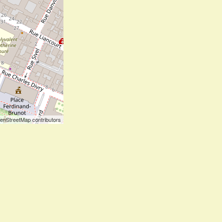
enStreetMap contributors