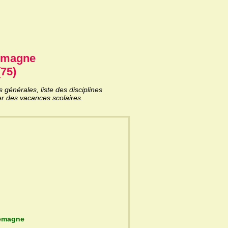
emagne
(75)
énérales, liste des disciplines
er des vacances scolaires.
ée Charlemagne