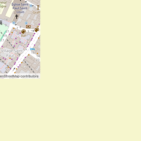
enStreetMap contributors