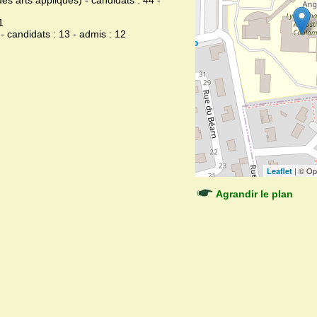
s arts appliqués) - candidats : 44 -
1
 candidats : 13 - admis : 12
| © Op
Leaflet
Agrandir le plan