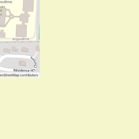
enStreetMap contributors