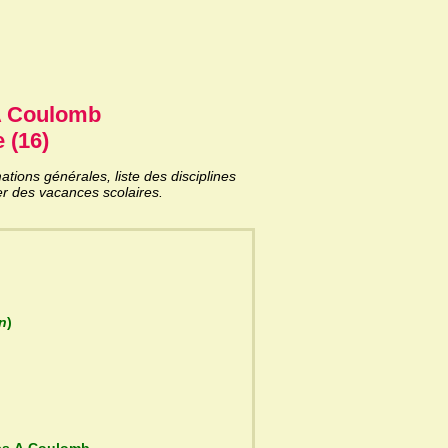
A Coulomb
 (16)
ions générales, liste des disciplines
er des vacances scolaires.
an
)