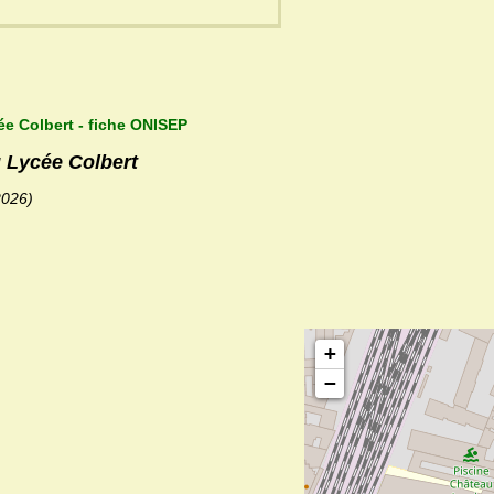
ée Colbert - fiche ONISEP
u Lycée Colbert
2026)
+
−