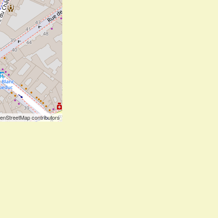
enStreetMap contributors