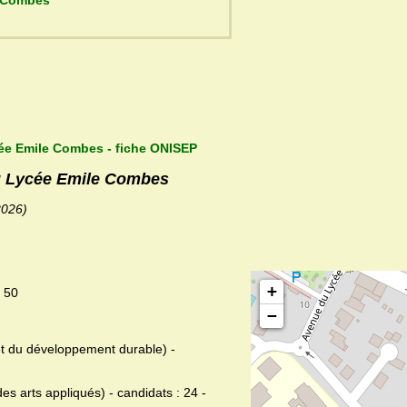
cée Emile Combes
cée Emile Combes - fiche ONISEP
du Lycée Emile Combes
2026)
+
: 50
−
 et du développement durable) -
s arts appliqués) - candidats : 24 -