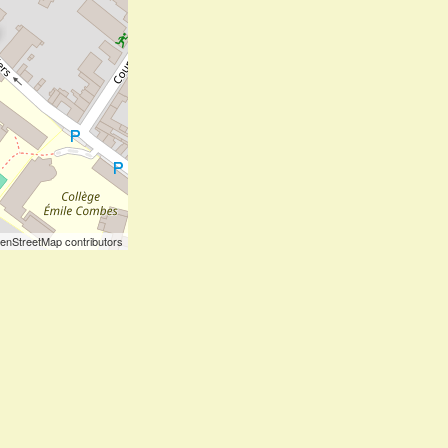
enStreetMap contributors