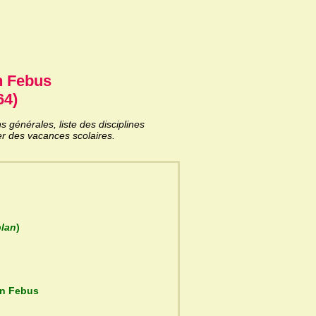
n Febus
64)
générales, liste des disciplines
er des vacances scolaires.
plan
)
cée Gaston Febus