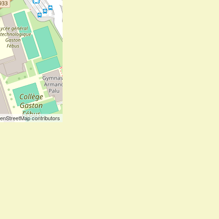
enStreetMap contributors