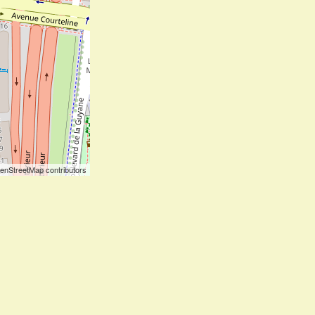
enStreetMap contributors