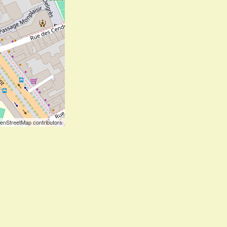
enStreetMap contributors