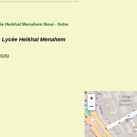
ée Heikhal Menahem Sinai - fiche
du Lycée Heikhal Menahem
2026)
+
−