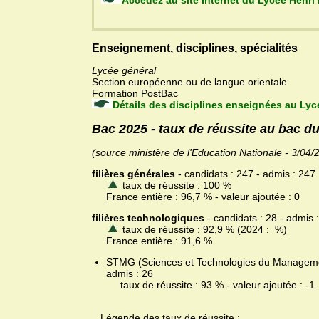
Accédez au site Internet du Lycée Henr
Enseignement, disciplines, spécialités
Lycée général
Section européenne ou de langue orientale
Formation PostBac
Détails des disciplines enseignées au Lyc
Bac 2025 - taux de réussite au bac d
(source ministère de l'Education Nationale - 3/04/
filières générales
- candidats : 247 - admis : 247
taux de réussite : 100 %
France entière : 96,7 % - valeur ajoutée : 0
filières technologiques
- candidats : 28 - admis 
taux de réussite : 92,9 % (2024 : %)
France entière : 91,6 %
STMG (Sciences et Technologies du Management 
admis : 26
taux de réussite : 93 % - valeur ajoutée : -1
Légende des taux de réussite :