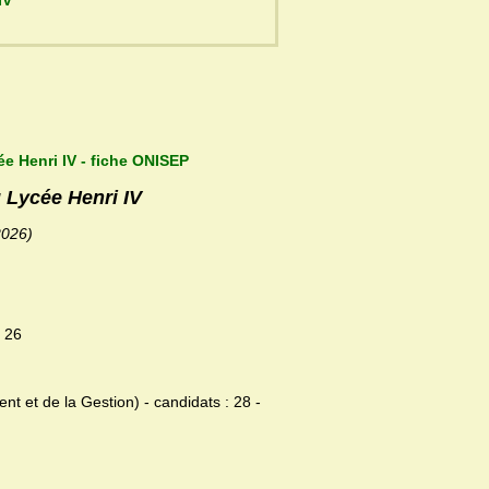
i IV
ée Henri IV - fiche ONISEP
u Lycée Henri IV
2026)
: 26
et de la Gestion) - candidats : 28 -