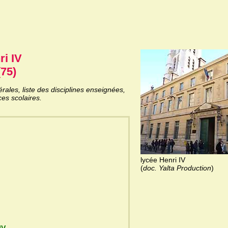
i IV
(75)
ales, liste des disciplines enseignées,
es scolaires.
lycée Henri IV
(
doc. Yalta Production
)