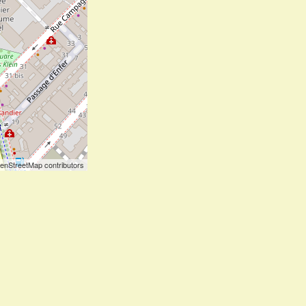
enStreetMap contributors