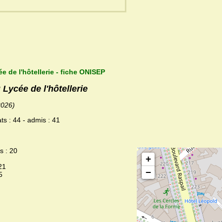
e de l'hôtellerie - fiche ONISEP
 Lycée de l'hôtellerie
2026)
ts : 44 - admis : 41
s : 20
+
21
−
5