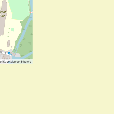
enStreetMap contributors