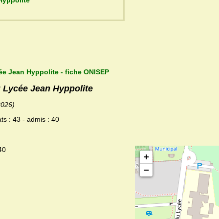
cée Jean Hyppolite
ée Jean Hyppolite - fiche ONISEP
u Lycée Jean Hyppolite
2026)
ts : 43 - admis : 40
40
+
−