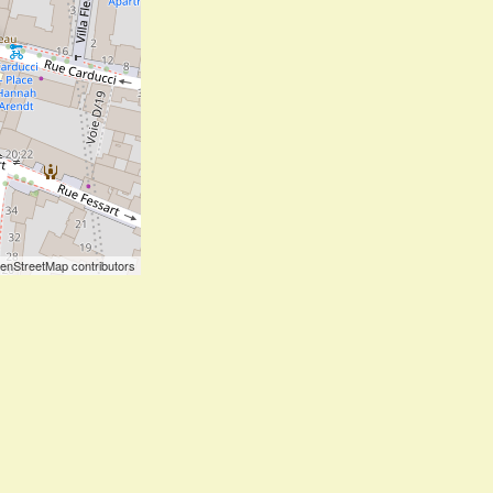
enStreetMap contributors