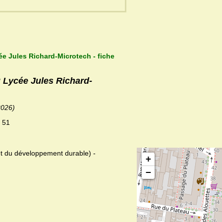
ée Jules Richard-Microtech - fiche
u Lycée Jules Richard-
2026)
: 51
 et du développement durable) -
+
−