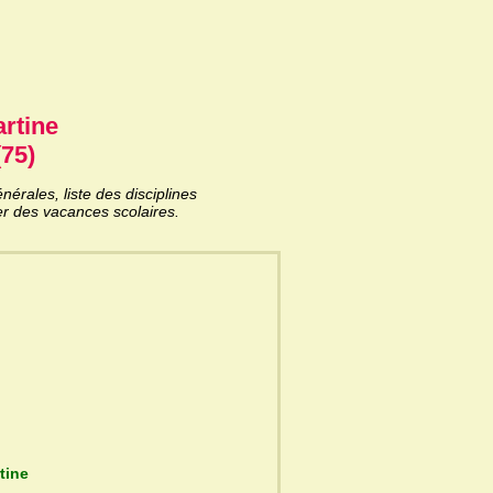
rtine
(75)
rales, liste des disciplines
er des vacances scolaires.
Lamartine