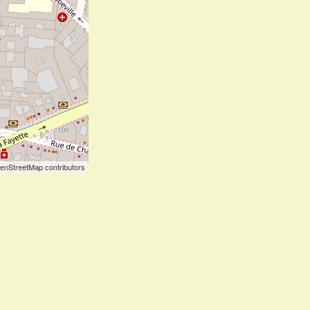
enStreetMap contributors