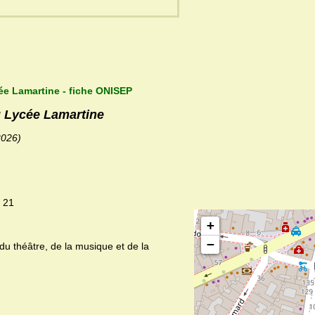
ée Lamartine - fiche ONISEP
u Lycée Lamartine
2026)
: 21
+
−
u théâtre, de la musique et de la