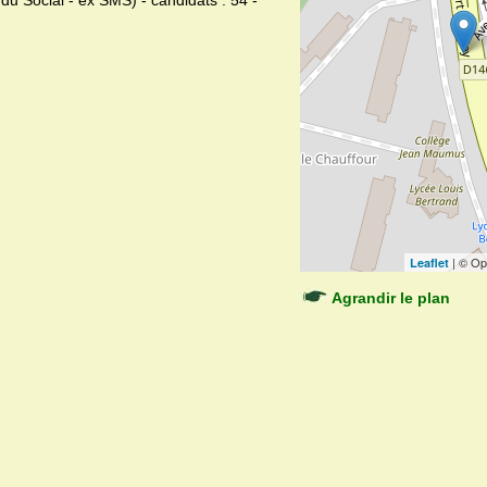
du Social - ex SMS) - candidats : 54 -
| © Op
Leaflet
Agrandir le plan