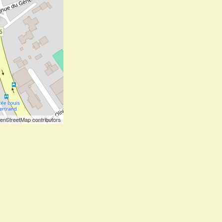
enStreetMap contributors