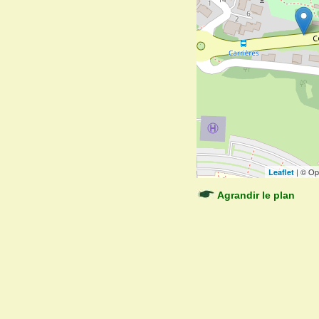
| © Op
Leaflet
Agrandir le plan