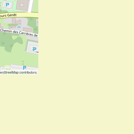
enStreetMap contributors