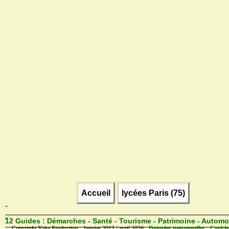
Accueil
lycées Paris (75)
12 Guides :
Démarches - Santé - Tourisme - Patrimoine - Automo
Copyright Yalta Production - Janvier 2013 / avril 2026 -
Données personnelles - Cookie