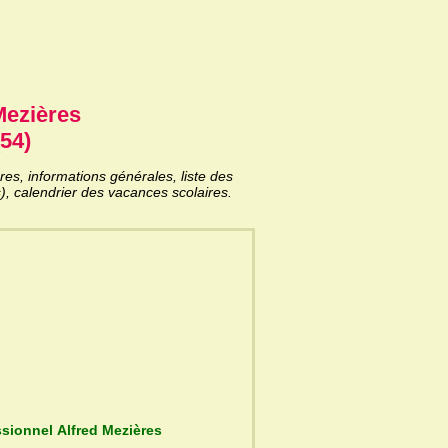
Mezières
54)
s, informations générales, liste des
), calendrier des vacances scolaires.
du Lycée professionnel Alfred Mezières