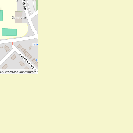
enStreetMap contributors