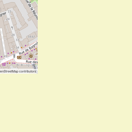
enStreetMap contributors