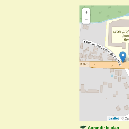
+
−
| © Op
Leaflet
Agrandir le plan