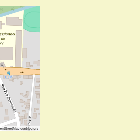
enStreetMap contributors