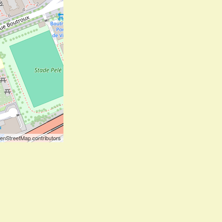
enStreetMap contributors