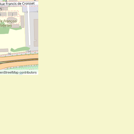
enStreetMap contributors