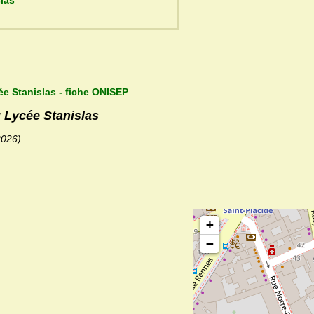
anislas
ée Stanislas - fiche ONISEP
u Lycée Stanislas
2026)
+
−