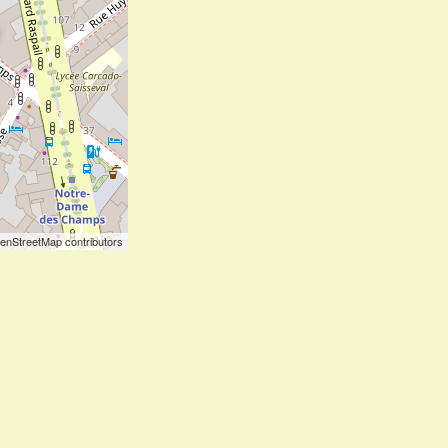
enStreetMap contributors