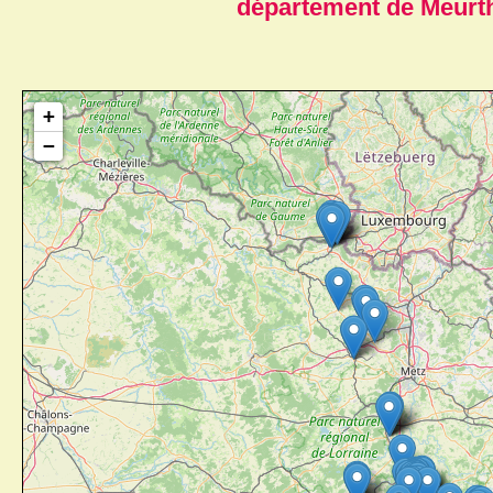
département de Meurth
+
−