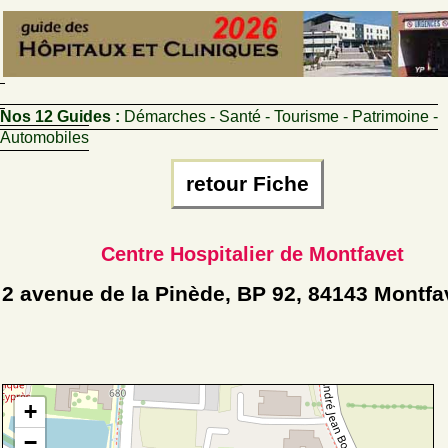
Nos 12 Guides :
Démarches - Santé - Tourisme - Patrimoine -
Automobiles
retour Fiche
Centre Hospitalier de Montfavet
2 avenue de la Pinède, BP 92, 84143 Montfa
+
−