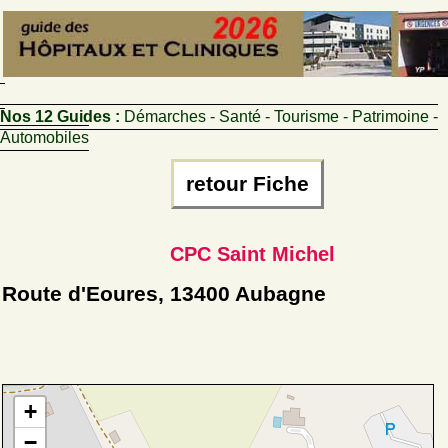
Nos 12 Guides :
Démarches - Santé - Tourisme - Patrimoine -
Automobiles
retour Fiche
CPC Saint Michel
Route d'Eoures, 13400 Aubagne
+
−