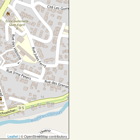
Leaflet
| © OpenStreetMap contributors