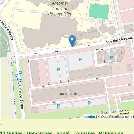
| © OpenStreetMap contri
Leaflet
12 Guides :
Démarches - Santé - Tourisme - Patrimoine -