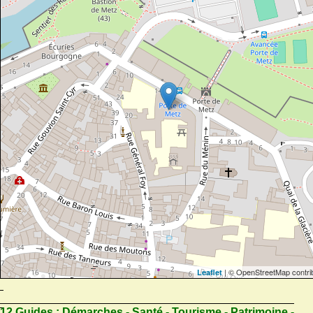
| © OpenStreetMap contri
Leaflet
12 Guides :
Démarches - Santé - Tourisme - Patrimoine -