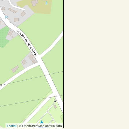
Leaflet
| © OpenStreetMap contributors