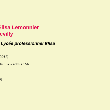
Elisa Lemonnier
evilly
 Lycée professionnel Elisa
/2011)
s : 67 - admis : 56
56