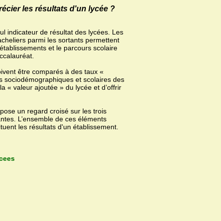
ier les résultats d'un lycée ?
ul indicateur de résultat des lycées. Les
acheliers parmi les sortants permettent
 établissements et le parcours scolaire
ccalauréat.
oivent être comparés à des taux «
es sociodémographiques et scolaires des
 « valeur ajoutée » du lycée et d’offrir
ose un regard croisé sur les trois
dantes. L’ensemble de ces éléments
uent les résultats d'un établissement.
ycees