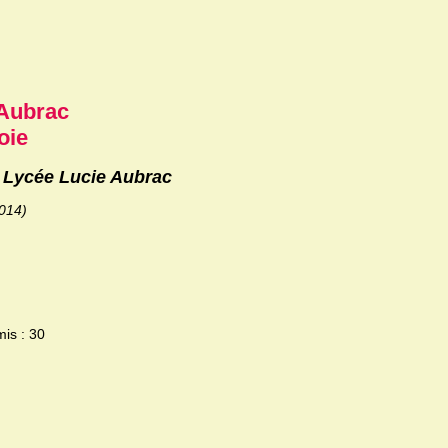
 Aubrac
oie
u Lycée Lucie Aubrac
2014)
mis : 30