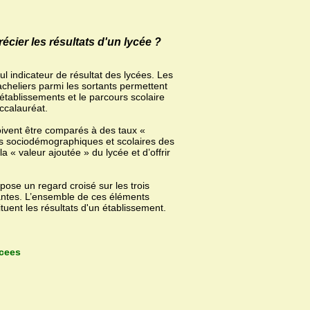
ier les résultats d'un lycée ?
ul indicateur de résultat des lycées. Les
acheliers parmi les sortants permettent
 établissements et le parcours scolaire
ccalauréat.
oivent être comparés à des taux «
es sociodémographiques et scolaires des
 « valeur ajoutée » du lycée et d’offrir
ose un regard croisé sur les trois
dantes. L’ensemble de ces éléments
uent les résultats d'un établissement.
ycees