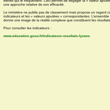
élèves qui le fréquentent. Ceci permet de dégager la « valeur ajoutée 
une approche relative de son efficacité.
Le ministère ne publie pas de classement mais propose un regard cro
indicateurs et les « valeurs ajoutées » correspondantes. L’ensembl
donne une image de la réalité complexe que constituent les résultat
Pour consulter les indicateurs :
www.education.gouv.fr/indicateurs-resultats-lycees