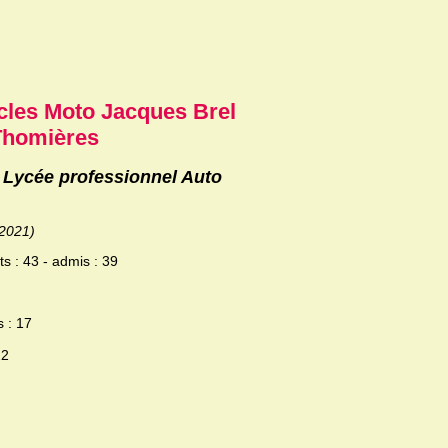
cles Moto Jacques Brel
Thomières
u Lycée professionnel Auto
/2021)
s : 43 - admis : 39
s : 17
22