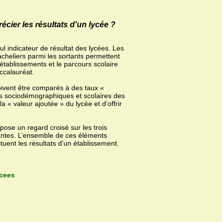
ier les résultats d'un lycée ?
ul indicateur de résultat des lycées. Les
acheliers parmi les sortants permettent
 établissements et le parcours scolaire
ccalauréat.
oivent être comparés à des taux «
es sociodémographiques et scolaires des
 « valeur ajoutée » du lycée et d’offrir
ose un regard croisé sur les trois
dantes. L’ensemble de ces éléments
uent les résultats d'un établissement.
ycees