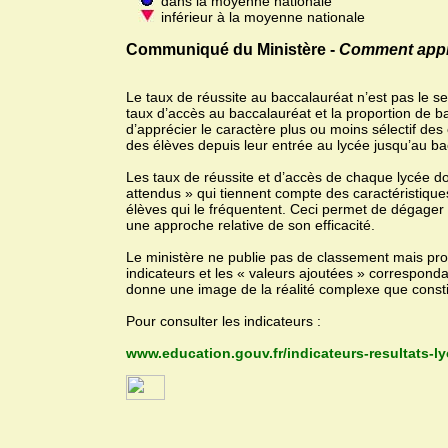
dans la moyenne nationale
inférieur à la moyenne nationale
Communiqué du Ministère -
Comment appréc
Le taux de réussite au baccalauréat n’est pas le se
taux d’accès au baccalauréat et la proportion de b
d’apprécier le caractère plus ou moins sélectif des
des élèves depuis leur entrée au lycée jusqu’au ba
Les taux de réussite et d’accès de chaque lycée d
attendus » qui tiennent compte des caractéristiqu
élèves qui le fréquentent. Ceci permet de dégager la
une approche relative de son efficacité.
Le ministère ne publie pas de classement mais prop
indicateurs et les « valeurs ajoutées » correspon
donne une image de la réalité complexe que constit
Pour consulter les indicateurs :
www.education.gouv.fr/indicateurs-resultats-l