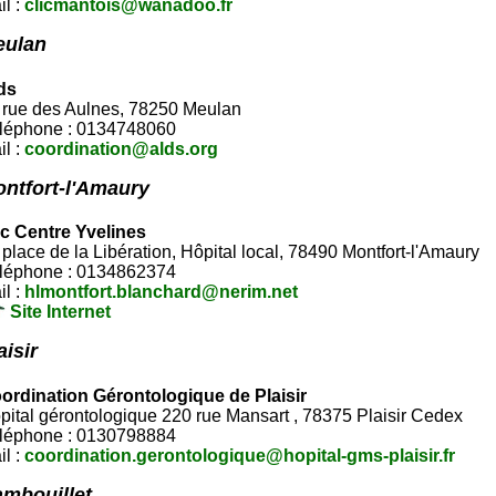
il :
clicmantois@wanadoo.fr
eulan
ds
 rue des Aulnes, 78250 Meulan
léphone : 0134748060
il :
coordination@alds.org
ntfort-l'Amaury
ic Centre Yvelines
 place de la Libération, Hôpital local, 78490 Montfort-l'Amaury
léphone : 0134862374
il :
hlmontfort.blanchard@nerim.net
Site Internet
aisir
ordination Gérontologique de Plaisir
pital gérontologique 220 rue Mansart , 78375 Plaisir Cedex
léphone : 0130798884
il :
coordination.gerontologique@hopital-gms-plaisir.fr
mbouillet