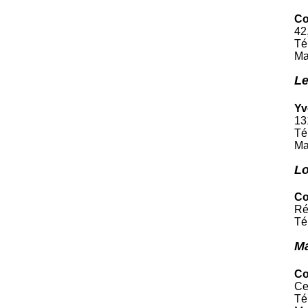
Co
42
Té
Ma
Le
Yv
13
Té
Ma
Lo
Co
Ré
Té
Ma
Co
Ce
Té