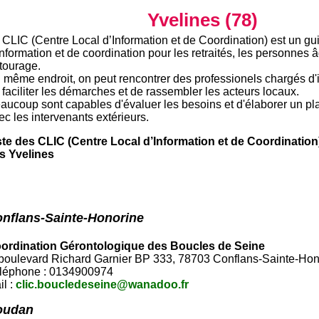
Yvelines (78)
 CLIC (Centre Local d’Information et de Coordination) est un gui
information et de coordination pour les retraités, les personnes â
tourage.
 même endroit, on peut rencontrer des professionels chargés d'in
 faciliter les démarches et de rassembler les acteurs locaux.
aucoup sont capables d'évaluer les besoins et d'élaborer un pla
ec les intervenants extérieurs.
ste des CLIC (Centre Local d’Information et de Coordinatio
s Yvelines
nflans-Sainte-Honorine
ordination Gérontologique des Boucles de Seine
 boulevard Richard Garnier BP 333, 78703 Conflans-Sainte-Ho
léphone : 0134900974
il :
clic.boucledeseine@wanadoo.fr
oudan