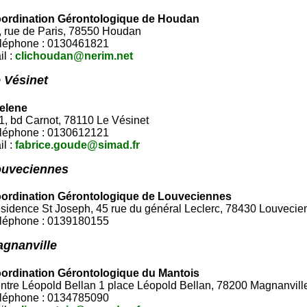
ordination Gérontologique de Houdan
, rue de Paris, 78550 Houdan
léphone : 0130461821
il :
clichoudan@nerim.net
 Vésinet
elene
1, bd Carnot, 78110 Le Vésinet
léphone : 0130612121
il :
fabrice.goude@simad.fr
uveciennes
ordination Gérontologique de Louveciennes
sidence St Joseph, 45 rue du général Leclerc, 78430 Louvecie
léphone : 0139180155
gnanville
ordination Gérontologique du Mantois
ntre Léopold Bellan 1 place Léopold Bellan, 78200 Magnanvill
léphone : 0134785090