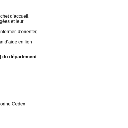
chet d’accueil,
gées et leur
former, d'orienter,
n d’aide en lien
n) du département
norine Cedex