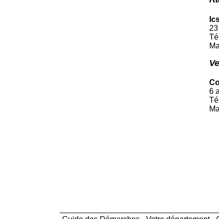
Ic
23
Té
Ma
Ve
Co
6 
Té
Ma