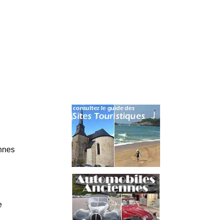
nnes
e