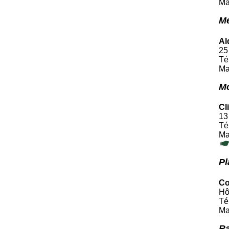
Ma
M
Al
25
Té
Ma
Mo
Cl
13
Té
Ma
Pl
Co
Hô
Té
Ma
Ra