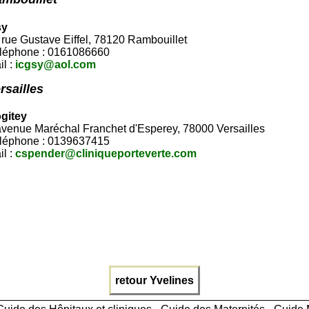
sy
 rue Gustave Eiffel, 78120 Rambouillet
léphone : 0161086660
il :
icgsy@aol.com
rsailles
gitey
avenue Maréchal Franchet d'Esperey, 78000 Versailles
léphone : 0139637415
il :
cspender@cliniqueporteverte.com
retour Yvelines