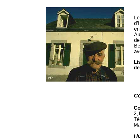
Le
d’
en
Au
de
Be
av
Li
de
Co
Co
2,
Té
Ma
H