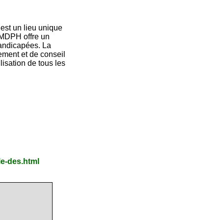
st un lieu unique
 MDPH offre un
handicapées. La
ment et de conseil
isation de tous les
le-des.html