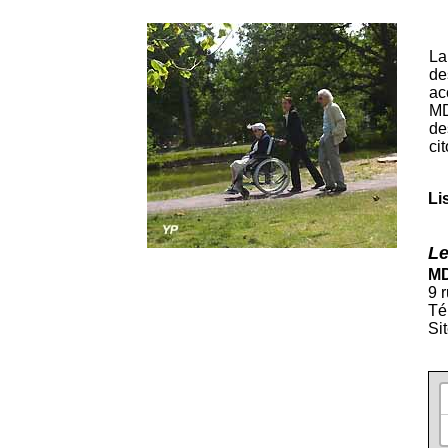
La
de
ac
MD
de
ci
Li
Le
MD
9 
Té
Sit