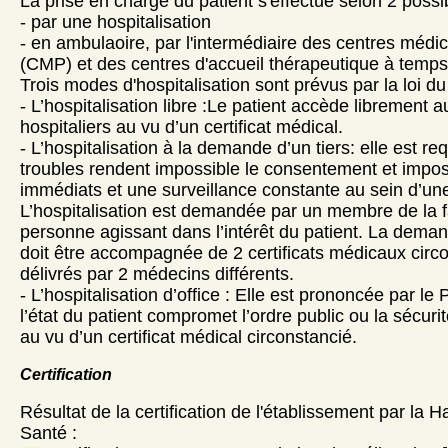
La prise en charge du patient s'effectue selon 2 possibi
- par une hospitalisation
- en ambulaoire, par l'intermédiaire des centres méd
(CMP) et des centres d'accueil thérapeutique à temps
Trois modes d'hospitalisation sont prévus par la loi du
- L’hospitalisation libre :Le patient accède librement a
hospitaliers au vu d’un certificat médical.
- L’hospitalisation à la demande d’un tiers: elle est re
troubles rendent impossible le consentement et impo
immédiats et une surveillance constante au sein d’une
L’hospitalisation est demandée par un membre de la f
personne agissant dans l’intérêt du patient. La dema
doit être accompagnée de 2 certificats médicaux circ
délivrés par 2 médecins différents.
- L’hospitalisation d’office : Elle est prononcée par le 
l’état du patient compromet l’ordre public ou la sécur
au vu d’un certificat médical circonstancié.
Certification
Résultat de la certification de l'établissement par la H
Santé :