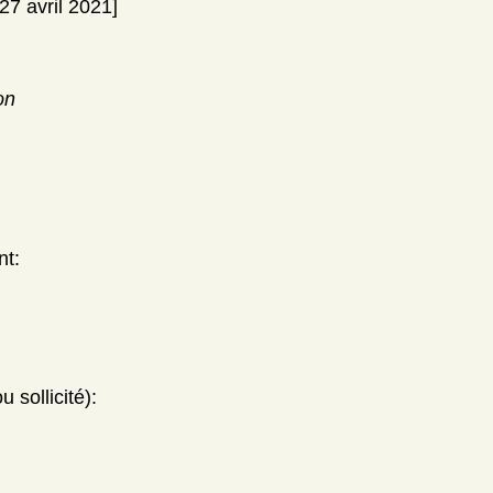
27 avril 2021]
on
nt:
 sollicité):