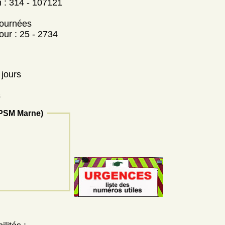
on : 314 - 107121
journées
our : 25 - 2734
 jours
s
EPSM Marne)