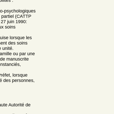
lités :
ico-psychologiques
 partiel (CATTP
 27 juin 1990:
ux soins
quise lorsque les
sent des soins
 unité.
amille ou par une
nde manuscrite
onstanciés,
Préfet, lorsque
ité des personnes,
aute Autorité de