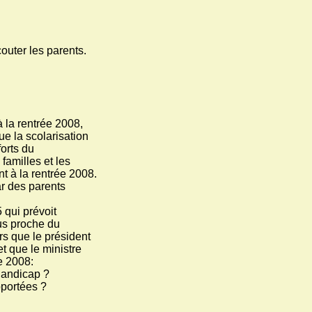
outer les parents.
à la rentrée 2008,
e la scolarisation
orts du
familles et les
t à la rentrée 2008.
ar des parents
 qui prévoit
lus proche du
ors que le président
t que le ministre
e 2008:
handicap ?
pportées ?