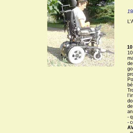
19
L’
10
10
ma
de
go
pr
Po
bé
Tr
l’
do
de
an
- 
- 
AV
- 