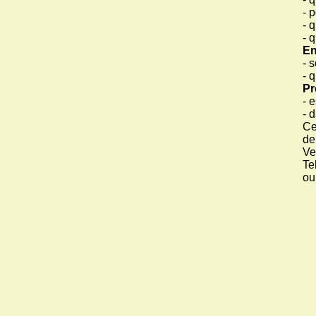
- 
- 
- 
En
- 
- 
Pr
- 
- 
Ce
de
Ve
Te
ou