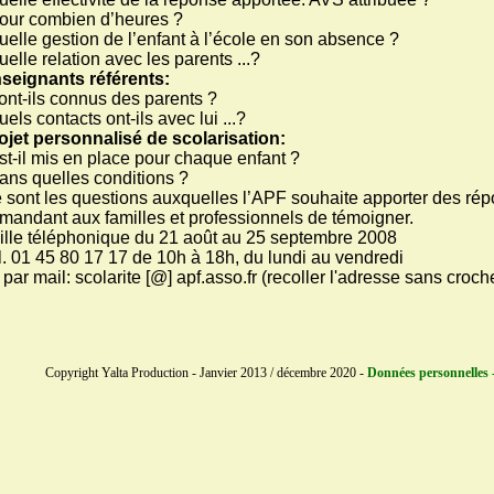
pour combien d’heures ?
quelle gestion de l’enfant à l’école en son absence ?
quelle relation avec les parents ...?
seignants référents:
sont-ils connus des parents ?
quels contacts ont-ils avec lui ...?
ojet personnalisé de scolarisation:
est-il mis en place pour chaque enfant ?
dans quelles conditions ?
 sont les questions auxquelles l’APF souhaite apporter des ré
mandant aux familles et professionnels de témoigner.
ille téléphonique du 21 août au 25 septembre 2008
l. 01 45 80 17 17 de 10h à 18h, du lundi au vendredi
 par mail: scolarite [@] apf.asso.fr (recoller l'adresse sans croch
Copyright Yalta Production - Janvier 2013 / décembre 2020 -
Données personnelles -