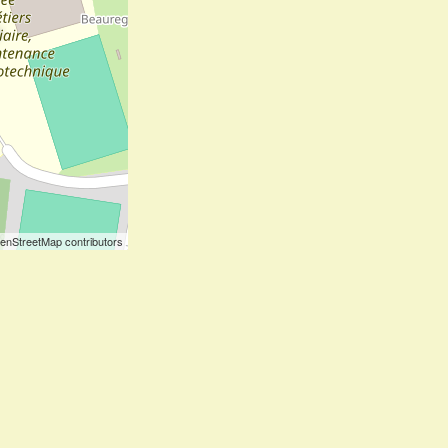
enStreetMap contributors