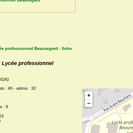
du Lycée professionnel Beauregard
ée professionnel Beauregard - fiche
u Lycée professionnel
2026)
ts : 40 - admis : 32
+
−
s : 9
23
0