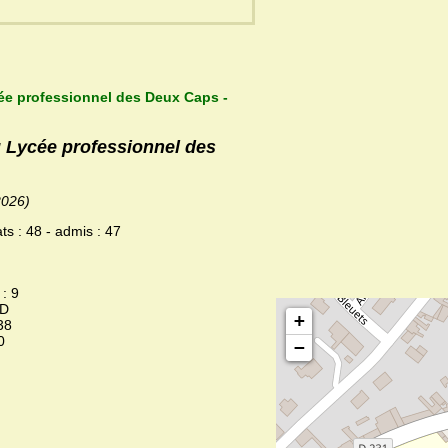
cée professionnel des Deux Caps -
u Lycée professionnel des
2026)
ts : 48 - admis : 47
 : 9
ND
+
38
0
−