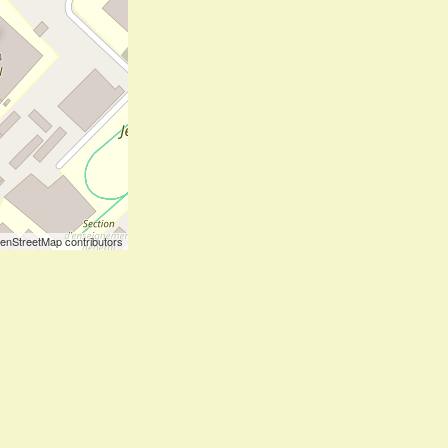
enStreetMap contributors