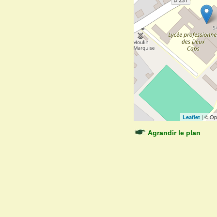
| © Op
Leaflet
Agrandir le plan