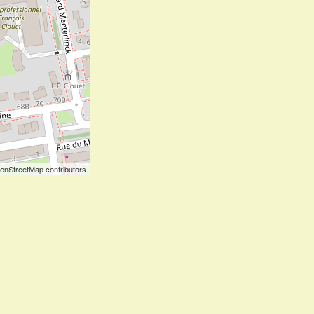
enStreetMap contributors