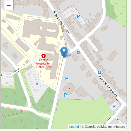
−
Leaflet
| © OpenStreetMap contributors