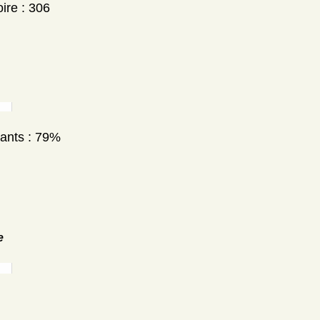
ire : 306
nants : 79%
e