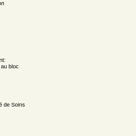
on
nt:
 au bloc
té de Soins