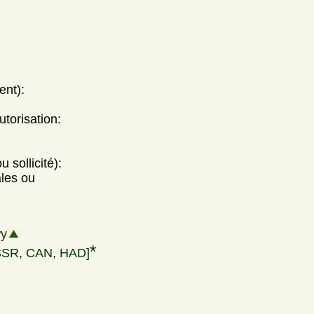
ent):
utorisation:
 sollicité):
ales ou
wy
*
SSR, CAN, HAD]