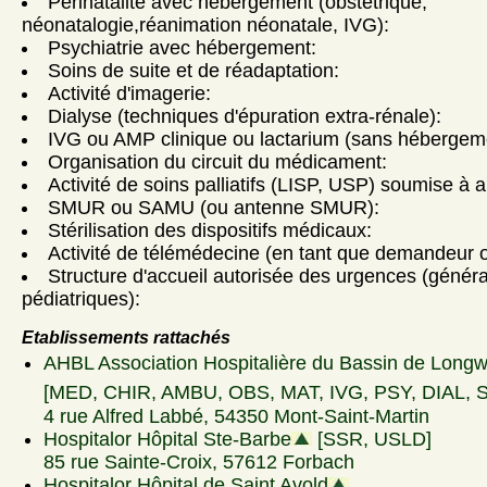
Périnatalité avec hébergement (obstétrique,
néonatalogie,réanimation néonatale, IVG):
Psychiatrie avec hébergement:
Soins de suite et de réadaptation:
Activité d'imagerie:
Dialyse (techniques d'épuration extra-rénale):
IVG ou AMP clinique ou lactarium (sans hébergem
Organisation du circuit du médicament:
Activité de soins palliatifs (LISP, USP) soumise à a
SMUR ou SAMU (ou antenne SMUR):
Stérilisation des dispositifs médicaux:
Activité de télémédecine (en tant que demandeur ou
Structure d'accueil autorisée des urgences (génér
pédiatriques):
Etablissements rattachés
AHBL Association Hospitalière du Bassin de Long
[MED, CHIR, AMBU, OBS, MAT, IVG, PSY, DIAL, 
4 rue Alfred Labbé, 54350 Mont-Saint-Martin
Hospitalor Hôpital Ste-Barbe
[SSR, USLD]
85 rue Sainte-Croix, 57612 Forbach
Hospitalor Hôpital de Saint Avold