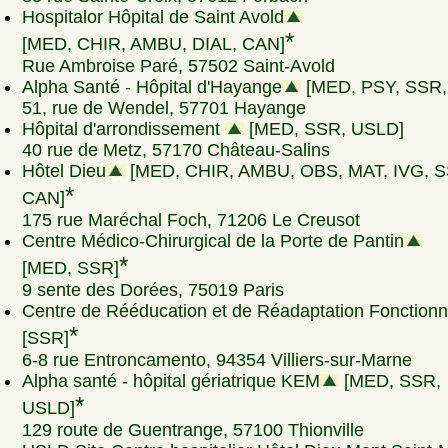
Hospitalor Hôpital de Saint Avold
*
[MED, CHIR, AMBU, DIAL, CAN]
Rue Ambroise Paré, 57502 Saint-Avold
Alpha Santé - Hôpital d'Hayange
[MED, PSY, SSR,
51, rue de Wendel, 57701 Hayange
Hôpital d'arrondissement
[MED, SSR, USLD]
40 rue de Metz, 57170 Château-Salins
Hôtel Dieu
[MED, CHIR, AMBU, OBS, MAT, IVG, S
*
CAN]
175 rue Maréchal Foch, 71206 Le Creusot
Centre Médico-Chirurgical de la Porte de Pantin
*
[MED, SSR]
9 sente des Dorées, 75019 Paris
Centre de Rééducation et de Réadaptation Fonctionn
*
[SSR]
6-8 rue Entroncamento, 94354 Villiers-sur-Marne
Alpha santé - hôpital gériatrique KEM
[MED, SSR,
*
USLD]
129 route de Guentrange, 57100 Thionville