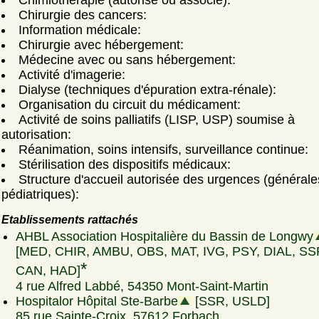
Chimiothérapie (autorisé ou associé):
Chirurgie des cancers:
Information médicale:
Chirurgie avec hébergement:
Médecine avec ou sans hébergement:
Activité d'imagerie:
Dialyse (techniques d'épuration extra-rénale):
Organisation du circuit du médicament:
Activité de soins palliatifs (LISP, USP) soumise à
autorisation:
Réanimation, soins intensifs, surveillance continue:
Stérilisation des dispositifs médicaux:
Structure d'accueil autorisée des urgences (générale
pédiatriques):
Etablissements rattachés
AHBL Association Hospitalière du Bassin de Longwy
[MED, CHIR, AMBU, OBS, MAT, IVG, PSY, DIAL, SS
*
CAN, HAD]
4 rue Alfred Labbé, 54350 Mont-Saint-Martin
Hospitalor Hôpital Ste-Barbe
[SSR, USLD]
85 rue Sainte-Croix, 57612 Forbach