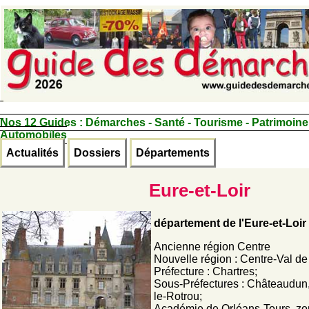
Nos 12 Guides :
Démarches - Santé - Tourisme - Patrimoine
Automobiles
Actualités
Dossiers
Départements
Eure-et-Loir
département de l'Eure-et-Loir
Ancienne région Centre
Nouvelle région : Centre-Val de
Préfecture : Chartres;
Sous-Préfectures : Châteaudun
le-Rotrou;
Académie de Orléans-Tours, zo